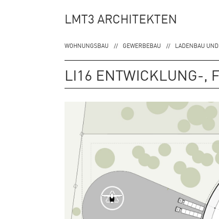
Zur
Zum
LMT3 ARCHITEKTEN
Hauptnavigation
Inhalt
springen
springen
WOHNUNGSBAU
GEWERBEBAU
LADENBAU UND
LI16 ENTWICKLUNG-,