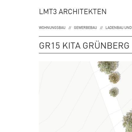
Zur
Zum
LMT3 ARCHITEKTEN
Hauptnavigation
Inhalt
springen
springen
WOHNUNGSBAU
GEWERBEBAU
LADENBAU UND
GR15 KITA GRÜNBERG