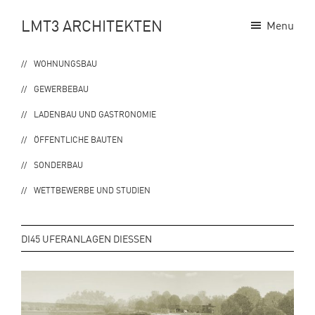
Zur
Zum
LMT3 ARCHITEKTEN
Menu
Hauptnavigation
Inhalt
springen
springen
WOHNUNGSBAU
GEWERBEBAU
LADENBAU UND GASTRONOMIE
ÖFFENTLICHE BAUTEN
SONDERBAU
WETTBEWERBE UND STUDIEN
DI45 UFERANLAGEN DIESSEN