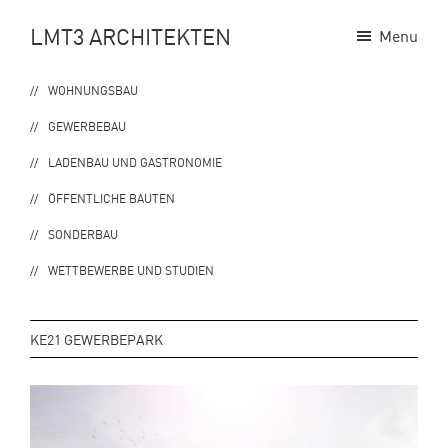
Zur
Zum
LMT3 ARCHITEKTEN
Menu
Hauptnavigation
Inhalt
springen
springen
WOHNUNGSBAU
GEWERBEBAU
LADENBAU UND GASTRONOMIE
ÖFFENTLICHE BAUTEN
SONDERBAU
WETTBEWERBE UND STUDIEN
KE21 GEWERBEPARK