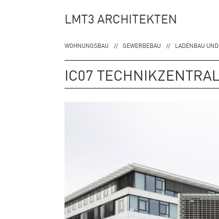
Zur
Zum
LMT3 ARCHITEKTEN
Hauptnavigation
Inhalt
springen
springen
WOHNUNGSBAU
GEWERBEBAU
LADENBAU UND
IC07 TECHNIKZENTRA