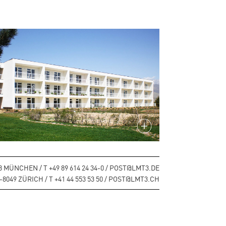
MÜNCHEN / T +49 89 614 24 34-0 / POST@LMT3.DE
9 ZÜRICH / T +41 44 553 53 50 / POST@LMT3.CH