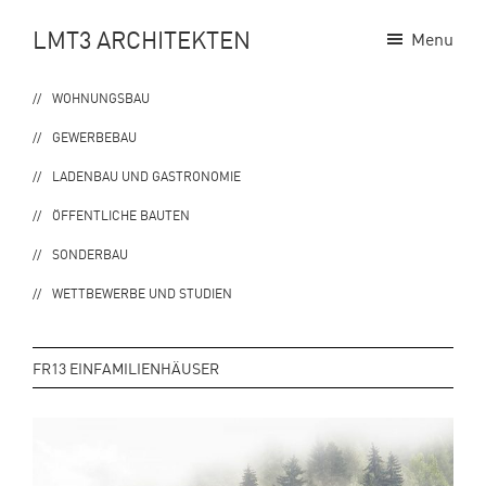
Zur
Zum
LMT3 ARCHITEKTEN
Menu
Hauptnavigation
Inhalt
springen
springen
WOHNUNGSBAU
GEWERBEBAU
LADENBAU UND GASTRONOMIE
ÖFFENTLICHE BAUTEN
SONDERBAU
WETTBEWERBE UND STUDIEN
FR13 EINFAMILIENHÄUSER