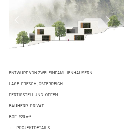
Next
Previo
us
ENTWURF VON ZWEI EINFAMILIENHÄUSERN
LAGE: FRESCH, ÖSTERREICH
FERTIGSTELLUNG: OFFEN
BAUHERR: PRIVAT
BGF: 920
m
2
PROJEKTDETAILS