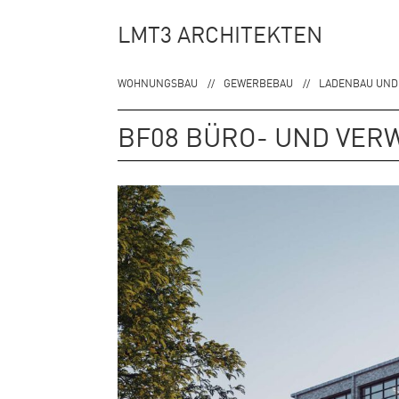
Zur
Zum
LMT3 ARCHITEKTEN
Hauptnavigation
Inhalt
springen
springen
WOHNUNGSBAU
GEWERBEBAU
LADENBAU UND
BF08 BÜRO- UND VE